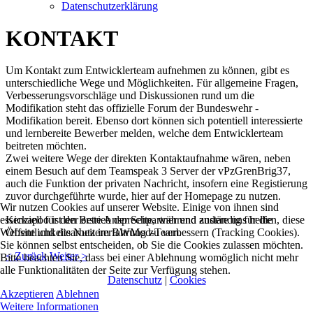
Datenschutzerklärung
KONTAKT
Um Kontakt zum Entwicklerteam aufnehmen zu können, gibt es
unterschiedliche Wege und Möglichkeiten. Für allgemeine Fragen,
Verbesserungsvorschläge und Diskussionen rund um die
Modifikation steht das offizielle Forum der Bundeswehr -
Modifikation bereit. Ebenso dort können sich potentiell interessierte
und lernbereite Bewerber melden, welche dem Entwicklerteam
beitreten möchten.
Zwei weitere Wege der direkten Kontaktaufnahme wären, neben
einem Besuch auf dem Teamspeak 3 Server der vPzGrenBrig37,
auch die Funktion der privaten Nachricht, insofern eine Registierung
zuvor durchgeführte wurde, hier auf der Homepage zu nutzen.
Wir nutzen Cookies auf unserer Website. Einige von ihnen sind
essenziell für den Betrieb der Seite, während andere uns helfen, diese
Kickapoo ist der erste Ansprechpartner und zuständig für die
Website und die Nutzererfahrung zu verbessern (Tracking Cookies).
Öffentlichkeitsarbeit im BWMod-Team.
Sie können selbst entscheiden, ob Sie die Cookies zulassen möchten.
< Zurück
Weiter >
Bitte beachten Sie, dass bei einer Ablehnung womöglich nicht mehr
alle Funktionalitäten der Seite zur Verfügung stehen.
Datenschutz
|
Cookies
Akzeptieren
Ablehnen
Weitere Informationen